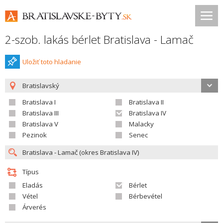
2-szob. lakás bérlet Bratislava - Lamač
Uložiť toto hladanie
Bratislavský
Bratislava I
Bratislava II
Bratislava III
Bratislava IV
Bratislava V
Malacky
Pezinok
Senec
Típus
Eladás
Bérlet
Vétel
Bérbevétel
Árverés