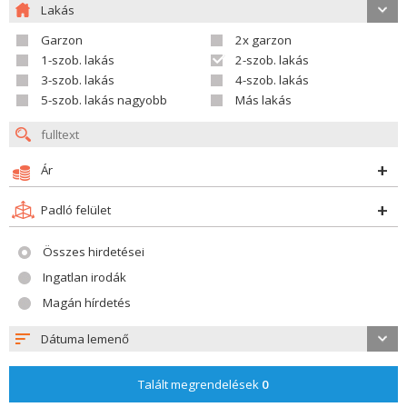
Lakás
Garzon
2x garzon
1-szob. lakás
2-szob. lakás
3-szob. lakás
4-szob. lakás
5-szob. lakás nagyobb
Más lakás
Ár
Padló felület
Összes hirdetései
Ingatlan irodák
Magán hírdetés
Dátuma lemenő
Talált megrendelések
0