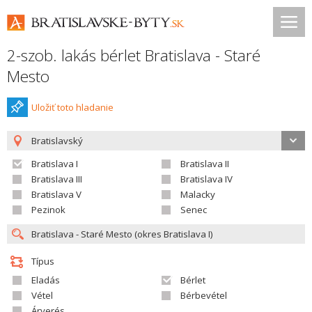
2-szob. lakás bérlet Bratislava - Staré
Mesto
Uložiť toto hladanie
Bratislavský
Bratislava I
Bratislava II
Bratislava III
Bratislava IV
Bratislava V
Malacky
Pezinok
Senec
Típus
Eladás
Bérlet
Vétel
Bérbevétel
Árverés