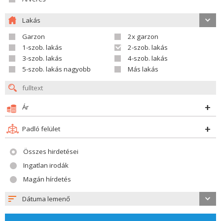
Lakás
Garzon
2x garzon
1-szob. lakás
2-szob. lakás
3-szob. lakás
4-szob. lakás
5-szob. lakás nagyobb
Más lakás
Ár
Padló felület
Összes hirdetései
Ingatlan irodák
Magán hírdetés
Dátuma lemenő