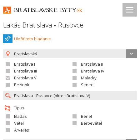
Lakás Bratislava - Rusovce
Uložiť toto hladanie
Bratislavský
Bratislava I
Bratislava II
Bratislava III
Bratislava IV
Bratislava V
Malacky
Pezinok
Senec
Típus
Eladás
Bérlet
Vétel
Bérbevétel
Árverés