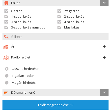
Lakás
Garzon
2x garzon
1-szob. lakás
2-szob. lakás
3-szob. lakás
4-szob. lakás
5-szob. lakás nagyobb
Más lakás
Ár
Padló felület
Összes hirdetései
Ingatlan irodák
Magán hírdetés
Dátuma lemenő
Talált megrendelések
0