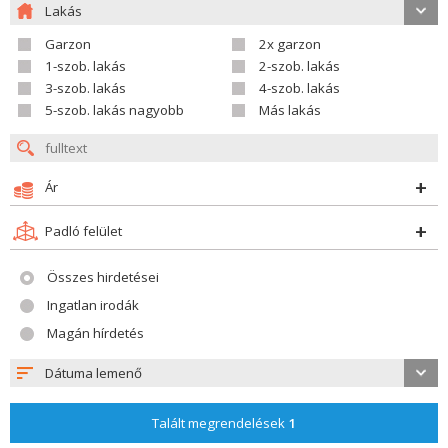
Lakás
Garzon
2x garzon
1-szob. lakás
2-szob. lakás
3-szob. lakás
4-szob. lakás
5-szob. lakás nagyobb
Más lakás
Ár
Padló felület
Összes hirdetései
Ingatlan irodák
Magán hírdetés
Dátuma lemenő
Talált megrendelések
1