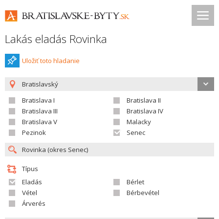
Lakás eladás Rovinka
Uložiť toto hladanie
Bratislavský
Bratislava I
Bratislava II
Bratislava III
Bratislava IV
Bratislava V
Malacky
Pezinok
Senec
Típus
Eladás
Bérlet
Vétel
Bérbevétel
Árverés